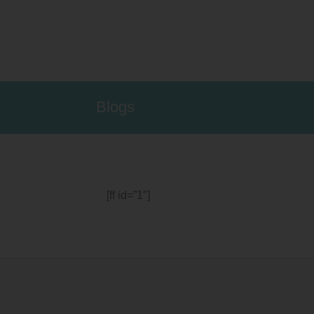
Blogs
[ff id=”1″]