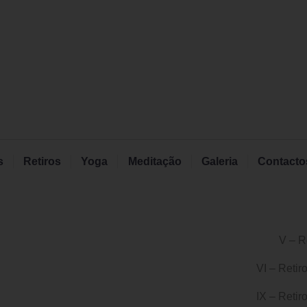
s
Retiros
Yoga
Meditação
Galeria
Contacto
V – R
VI – Retir
IX – Retir